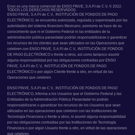
Enso es una marca comercial de ENSO FINVE, S.A.P.I de C.V, © 2022.
TODOS LOS DERECHOS RESERVADOS.
ENSO FINVE, S.A.P.I de C.V,. INSTITUCIÓN DE FONDOS DE PAGO
ELECTRÓNICO, se encuentra autorizada, regulada y supervisada por las
autoridades del sistema financiero Mexicano; asimismo se hace de su
conocimiento que ni el Gobierno Federal ni las entidades de la
administración pública paraestatal podrán responsabilizarse o garantizar
los recursos de los clientes que sean utilizados en las Operaciones que
celebren con ENSO FINVE, S.A.P.I de C.V,. INSTITUCIÓN DE FONDOS
DE PAGO ELECTRÓNICO o frente a otros, así como tampoco asumir
alguna responsabilidad por las obligaciones contraídas por ENSO
FINVE, S.A.P.I de C.V,. INSTITUCIÓN DE FONDOS DE PAGO
ELECTRÓNICO o por algún Cliente frente a otro, en virtud de las
Operaciones que celebren.
ENSO FINVE, S.A.P.I de C.V,. INSTITUCIÓN DE FONDOS DE PAGO
ELECTRÓNICO, Informa a los Usuarios que el Gobierno Federal y las
Entidades de la Administración Pública Paraestatal no podrán
responsabilizarse o garantizar los recursos de los Usuarios que sean
utilizados en las operaciones que celebren con las Instituciones de
Tecnología Financiera o frente a otros, ni asumir alguna responsabilidad
por las obligaciones contraídas por las Instituciones de Tecnología
Financiera o por algún Usuario frente a otro, en virtud de las operaciones
que celebren.